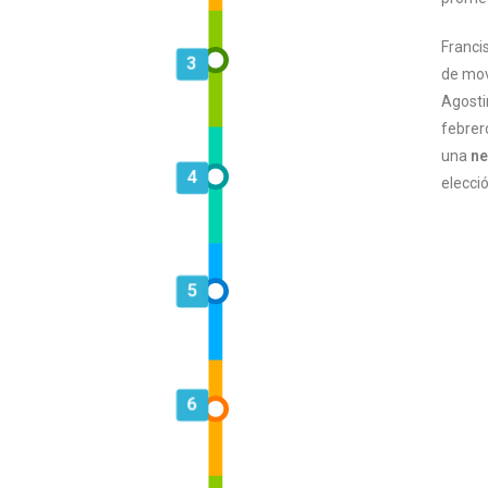
Franci
3
de movi
Agosti
febrer
una
ne
4
elecci
5
6