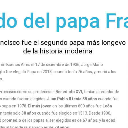
do del papa F
ncisco fue el segundo papa más longevo
de la historia moderna
 en Buenos Aires el 17 de diciembre de 1936, Jorge Mario
lio fue elegido Papa en 2013, cuando tenía 76 años, y murió a los
s.
Francisco como su predecesor,
Benedicto XVI,
tenían alrededor de
s cuando fueron elegidos.
Juan Pablo II tenía 58 años
cuando fue
o papa en 1978. El
más joven
en los últimos 600 años fue
León
n tenía solo
38 años
cuando fue elegido en 1513. Desde 1900,
d promedio
de los papas al ser elegidos es de
67 años
, y la edad
io al final de su papado es de
78 años.