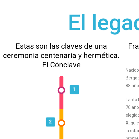
El lega
Estas son las claves de una
Fra
ceremonia centenaria y hermética.
El Cónclave
Nacido
Bergog
88 año
1
Tanto 
70 año
elegid
2
X,
quie
la
eda
promed