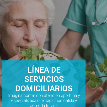
LÍNEA DE
SERVICIOS
DOMICILIARIOS
Imagina contar con atención oportuna y
especializada que haga más cálida y
cómoda tu vida.