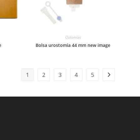
Ostomías
e
Bolsa urostomia 44 mm new image
1
2
3
4
5