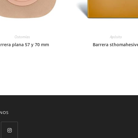
Ostomías
Apósito
rrera plana 57 y 70 mm
Barrera sthomahesiv
ENOS