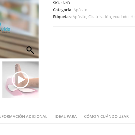
SKU:
N/D
Categoría:
Apósito
Etiquetas:
Apósito
,
Cicatrización
,
exudado
,
He
NFORMACIÓN ADICIONAL
IDEAL PARA
CÓMO Y CUÁNDO USAR