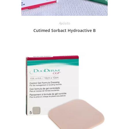
Apósito
Cutimed Sorbact Hydroactive B