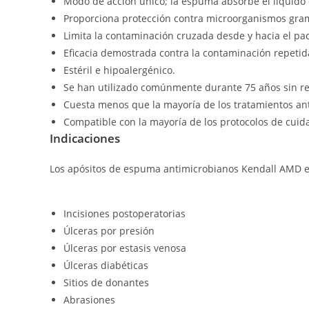
Modo de acción único; la espuma absorbe el líquido 
Proporciona protección contra microorganismos gram
Limita la contaminación cruzada desde y hacia el pac
Eficacia demostrada contra la contaminación repetida
Estéril e hipoalergénico.
Se han utilizado comúnmente durante 75 años sin re
Cuesta menos que la mayoría de los tratamientos ant
Compatible con la mayoría de los protocolos de cuid
Indicaciones
Los apósitos de espuma antimicrobianos Kendall AMD es
Incisiones postoperatorias
Úlceras por presión
Úlceras por estasis venosa
Úlceras diabéticas
Sitios de donantes
Abrasiones