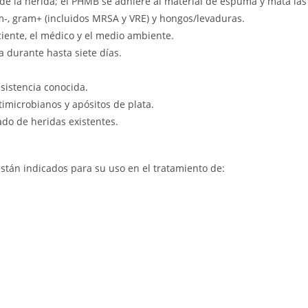
de la herida; el PHMB se adhiere al material de espuma y mata las
-, gram+ (incluidos MRSA y VRE) y hongos/levaduras.
iente, el médico y el medio ambiente.
 durante hasta siete días.
sistencia conocida.
imicrobianos y apósitos de plata.
ado de heridas existentes.
tán indicados para su uso en el tratamiento de: