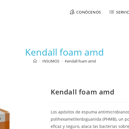
CONÓCENOS
SERVI
Kendall foam amd
>
INSUMOS
>
Kendall foam amd
Kendall foam amd
Los apósitos de espuma antimicrobiano
polihexametilenbiguanida (PHMB), un po
eficaz y seguro, ataca las bacterias sobr