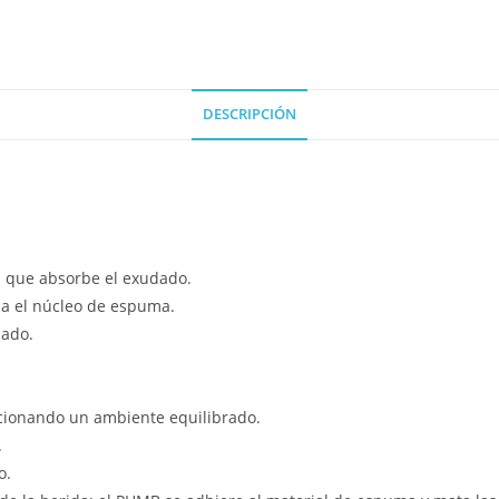
DESCRIPCIÓN
s que absorbe el exudado.
ia el núcleo de espuma.
dado.
cionando un ambiente equilibrado.
.
o.