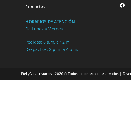
Productos
HORARIOS DE ATENCIÓN
De Lunes a Viernes
Pedidos: 8 a.m. a 12 m.
Despachos: 2 p.m. a 4 p.m.
Piel y Vida Insumos - 2026 © Todos los derechos reservados │ Dise