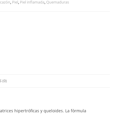
icazón
,
Piel
,
Piel inflamada
,
Quemaduras
 (0)
atrices hipertróficas y queloides. La fórmula