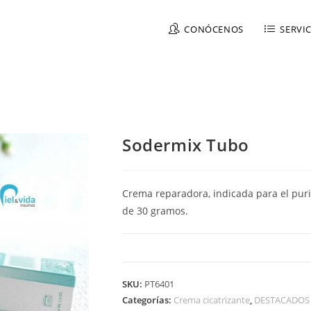
CONÓCENOS
SERVI
Sodermix Tubo
Crema reparadora, indicada para el purit
de 30 gramos.
SKU:
PT6401
Categorías:
Crema cicatrizante
,
DESTACADOS