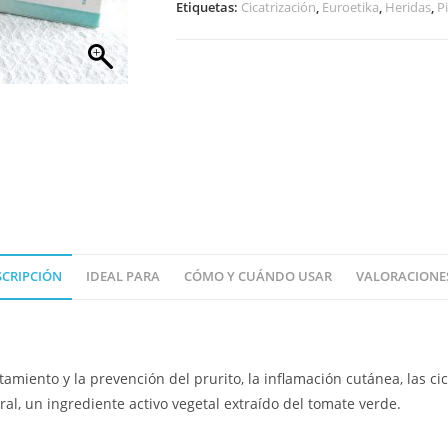
Etiquetas:
Cicatrización
,
Euroetika
,
Heridas
,
P
SCRIPCIÓN
IDEAL PARA
CÓMO Y CUÁNDO USAR
VALORACIONES
amiento y la prevención del prurito, la inflamación cutánea, las cic
l, un ingrediente activo vegetal extraído del tomate verde.