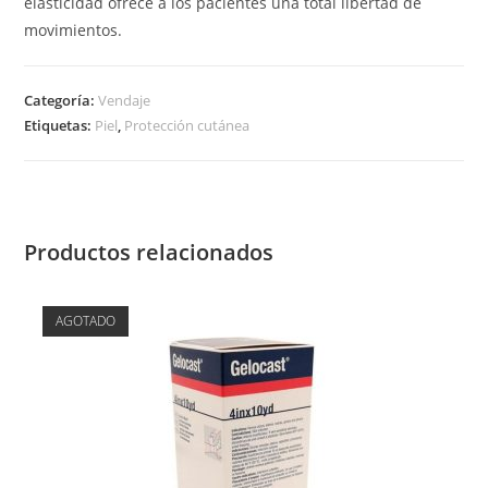
elasticidad ofrece a los pacientes una total libertad de
movimientos.
Categoría:
Vendaje
Etiquetas:
Piel
,
Protección cutánea
Productos relacionados
AGOTADO