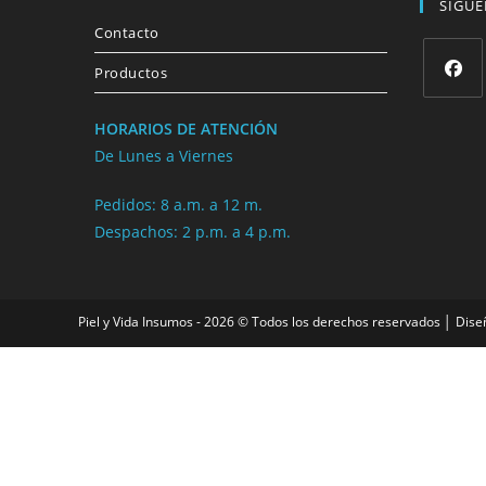
SÍGU
Contacto
Productos
HORARIOS DE ATENCIÓN
De Lunes a Viernes
Pedidos: 8 a.m. a 12 m.
Despachos: 2 p.m. a 4 p.m.
Piel y Vida Insumos - 2026 © Todos los derechos reservados │ Dise