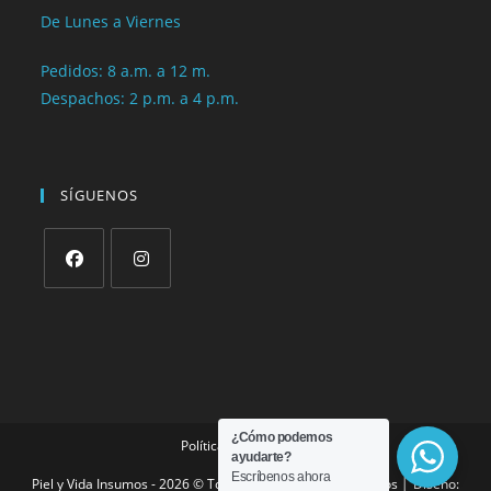
De Lunes a Viernes
Pedidos: 8 a.m. a 12 m.
Despachos: 2 p.m. a 4 p.m.
SÍGUENOS
¿Cómo podemos
Política de privacidad
ayudarte?
Escríbenos ahora
Piel y Vida Insumos - 2026 © Todos los derechos reservados │ Diseño: