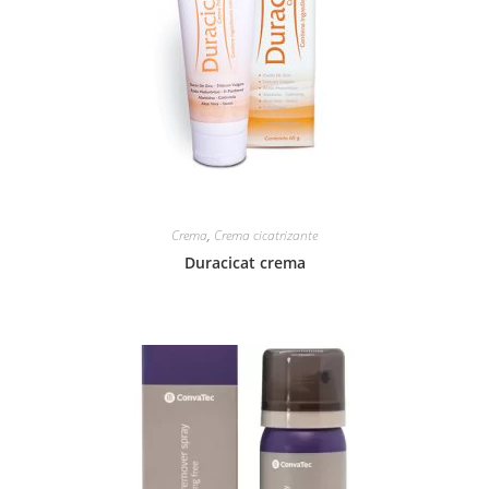
Crema
,
Crema cicatrizante
Duracicat crema