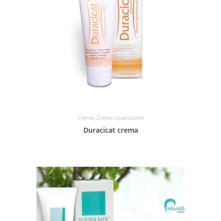
Crema
,
Crema cicatrizante
Duracicat crema