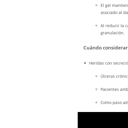
El gel mantien
asociado al da
Al reducir la 
granulación.
Cuándo considerar
Heridas con secreci
Úlceras cróni
Pacientes ambu
Como paso adi