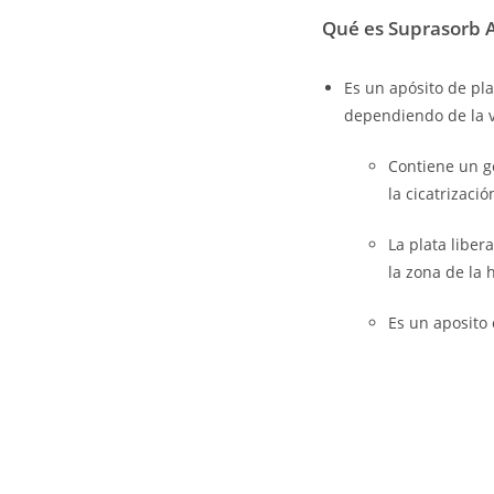
Qué es Suprasorb 
Es un apósito de pla
dependiendo de la v
Contiene un g
la cicatrizació
La plata libe
la zona de la 
Es un aposito 