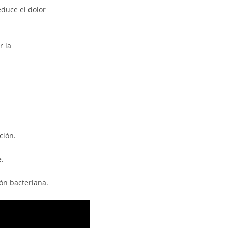
educe el dolor
r la
ción.
e.
ón bacteriana.