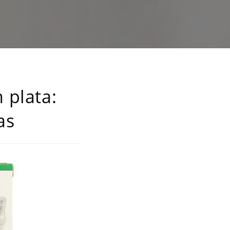
 plata:
as