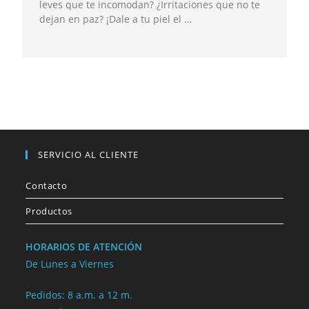
leves que te incomodan? ¿Irritaciones que no te
dejan en paz? ¡Dale a tu piel el …
SERVICIO AL CLIENTE
Contacto
Productos
HORARIOS DE ATENCIÓN
De Lunes a Viernes
Pedidos: 8 a.m. a 12 m.