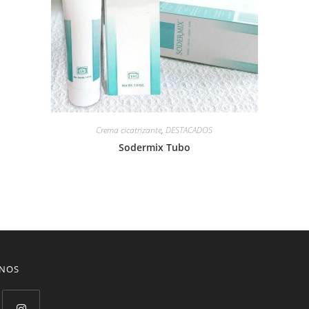
Crema cicatrizante
,
DESTACADOS
Sodermix Tubo
ENOS