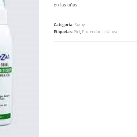
en las uñas.
Categoría:
Spray
Etiquetas:
Piel
,
Protección cutánea