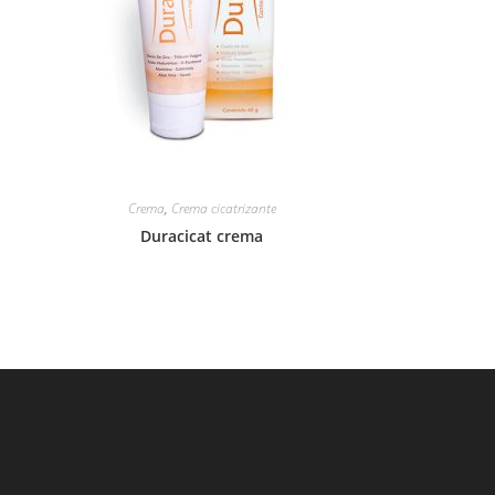
Crema
,
Crema cicatrizante
Duracicat crema